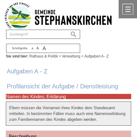
Zum Inhalt
,
zur Navigation
oder
zur Startseite
springen.
chließen
M
suchen
A
A
Schriftgröße
A
Sie sind hier:
Rathaus & Politik
>
Verwaltung
>
Aufgaben A - Z
Aufgaben A - Z
Profilansicht der Aufgabe / Dienstleistung
Namen des Kindes; Erklärung
Eltern müssen die Vornamen ihres Kindes dem Standesamt
mitteilen. In bestimmten Fällen muss auch eine Namenserklärung
zum Familiennamen des Kindes abgeben werden.
Beschreibung