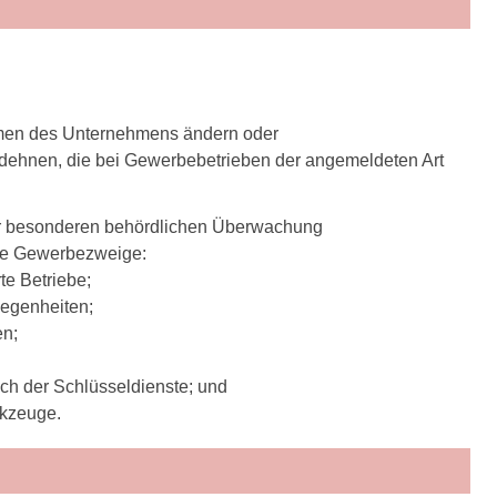
amen des Unternehmens ändern oder
dehnen, die bei Gewerbebetrieben der angemeldeten Art
iner besonderen behördlichen Überwachung
nde Gewerbezweige:
te Betriebe;
legenheiten;
en;
ch der Schlüsseldienste; und
rkzeuge.