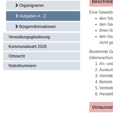
Beschrei
Organigramm
Eine Gewerb
Aufgaben A - Z
den Sit
den Ge
Bürgerinformationen
Ihren N
den Geg
Verwaltungsgliederung
nicht g
Kommunalwahl 2026
Bestimmte Ge
Ortsrecht
(überwachung
An- und
Notrufnummern
Auskunf
Vermitt
Betrieb
Vertrie
Herstel
Vorausse