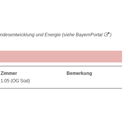
 Landesentwicklung und Energie (siehe
BayernPortal
)
Zimmer
Bemerkung
1.05 (OG Süd)