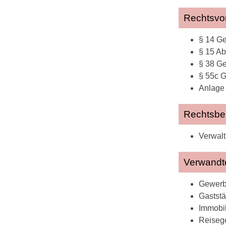
Rechtsvor
§ 14 Ge
§ 15 A
§ 38 G
§ 55c 
Anlage 
Rechtsbe
Verwalt
Verwandt
Gewerb
Gaststä
Immobil
Reisege