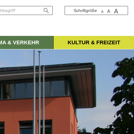
A
suchen
Schriftgröße
A
A
IMA & VERKEHR
KULTUR & FREIZEIT