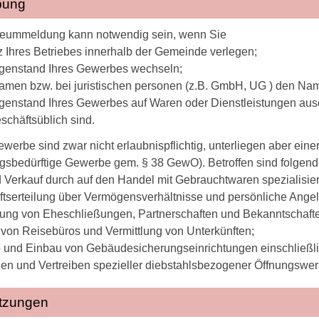
bung
eummeldung kann notwendig sein, wenn Sie
z Ihres Betriebes innerhalb der Gemeinde verlegen;
genstand Ihres Gewerbes wechseln;
amen bzw. bei juristischen personen (z.B. GmbH, UG ) den N
enstand Ihres Gewerbes auf Waren oder Dienstleistungen aus
eschäftsüblich sind.
werbe sind zwar nicht erlaubnispflichtig, unterliegen aber e
sbedürftige Gewerbe gem. § 38 GewO). Betroffen sind folge
 Verkauf durch auf den Handel mit Gebrauchtwaren spezialisier
tserteilung über Vermögensverhältnisse und persönliche Ange
lung von Eheschließungen, Partnerschaften und Bekanntschaft
 von Reisebüros und Vermittlung von Unterkünften;
b und Einbau von Gebäudesicherungseinrichtungen einschließli
len und Vertreiben spezieller diebstahlsbezogener Öffnungswe
tzungen