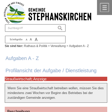
Zum Inhalt
,
zur Navigation
oder
zur Startseite
springen.
chließen
M
suchen
A
A
Schriftgröße
A
Sie sind hier:
Rathaus & Politik
>
Verwaltung
>
Aufgaben A - Z
Aufgaben A - Z
Profilansicht der Aufgabe / Dienstleistung
Straußwirtschaft; Anzeige
Wenn Sie eine Straußwirtschaft betreiben wollen, müssen Sie dies
mindestens zwei Wochen vor Beginn des Betriebes bei der
zuständigen Gemeinde anzeigen.
Beschreibung