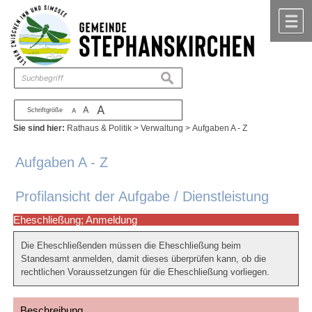
Zum Inhalt
,
zur Navigation
oder
zur Startseite
springen.
chließen
M
suchen
A
A
Schriftgröße
A
Sie sind hier:
Rathaus & Politik
>
Verwaltung
>
Aufgaben A - Z
Aufgaben A - Z
Profilansicht der Aufgabe / Dienstleistung
Eheschließung; Anmeldung
Die Eheschließenden müssen die Eheschließung beim
Standesamt anmelden, damit dieses überprüfen kann, ob die
rechtlichen Voraussetzungen für die Eheschließung vorliegen.
Beschreibung