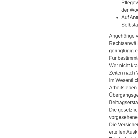
Pflegev
der Woc
Auf Ant
Selbstä
Angehörige v
Rechtsanwält
geringfügig e
Für bestimmt
Wer nicht kra
Zeiten nach V
Im Wesentlic
Arbeitsleben 
Übergangsgel
Beitragserst
Die gesetzli
vorgesehene
Die Versiche
erteilen Aus