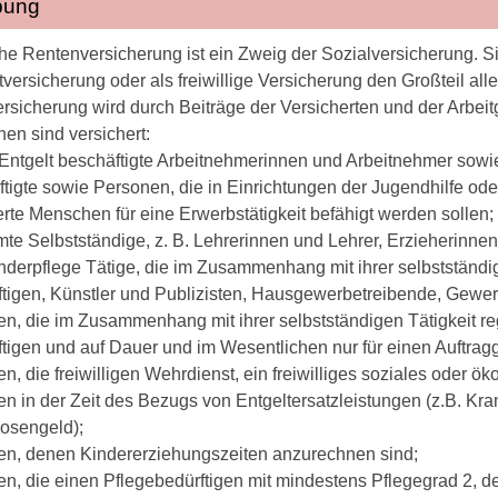
bung
he Rentenversicherung ist ein Zweig der Sozialversicherung. Si
tversicherung oder als freiwillige Versicherung den Großteil all
rsicherung wird durch Beiträge der Versicherten und der Arbei
en sind versichert:
ntgelt beschäftigte Arbeitnehmerinnen und Arbeitnehmer sowie
tigte sowie Personen, die in Einrichtungen der Jugendhilfe ode
rte Menschen für eine Erwerbstätigkeit befähigt werden sollen;
te Selbstständige, z. B. Lehrerinnen und Lehrer, Erzieherinne
nderpflege Tätige, die im Zusammenhang mit ihrer selbstständi
tigen, Künstler und Publizisten, Hausgewerbetreibende, Gewer
n, die im Zusammenhang mit ihrer selbstständigen Tätigkeit r
tigen und auf Dauer und im Wesentlichen nur für einen Auftragge
n, die freiwilligen Wehrdienst, ein freiwilliges soziales oder ök
n in der Zeit des Bezugs von Entgeltersatzleistungen (z.B. Kr
losengeld);
n, denen Kindererziehungszeiten anzurechnen sind;
n, die einen Pflegebedürftigen mit mindestens Pflegegrad 2, de