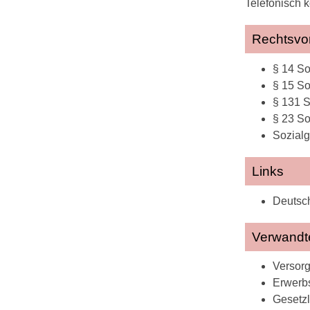
Telefonisch 
Rechtsvor
§ 14 So
§ 15 So
§ 131 S
§ 23 So
Sozialg
Links
Deutsc
Verwandt
Versor
Erwerbs
Gesetzl