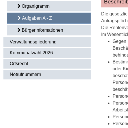
Beschrei
Organigramm
Die gesetzlic
Aufgaben A - Z
Antragspflich
Die Rentenve
Bürgerinformationen
Im Wesentlich
Gegen E
Verwaltungsgliederung
Beschäf
Kommunalwahl 2026
behinde
Bestimm
Ortsrecht
oder Ki
Notrufnummern
beschäf
Persone
beschäf
Persone
Persone
Arbeits
Persone
Persone