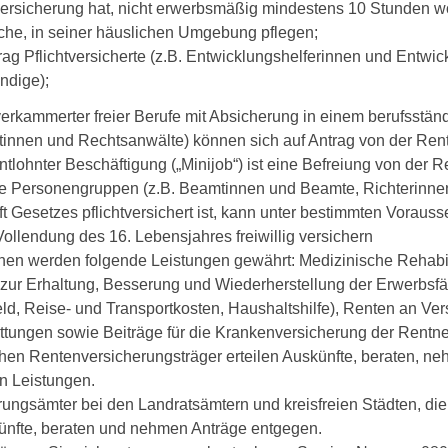
ersicherung hat, nicht erwerbsmäßig mindestens 10 Stunden wöc
he, in seiner häuslichen Umgebung pflegen;
rag Pflichtversicherte (z.B. Entwicklungshelferinnen und Entwickl
ndige);
erkammerter freier Berufe mit Absicherung in einem berufsstän
innen und Rechtsanwälte) können sich auf Antrag von der Rente
ntlohnter Beschäftigung („Minijob“) ist eine Befreiung von der 
e Personengruppen (z.B. Beamtinnen und Beamte, Richterinnen u
ft Gesetzes pflichtversichert ist, kann unter bestimmten Voraus
ollendung des 16. Lebensjahres freiwillig versichern
hen werden folgende Leistungen gewährt: Medizinische Rehab
zur Erhaltung, Besserung und Wiederherstellung der Erwerbsfähig
d, Reise- und Transportkosten, Haushaltshilfe), Renten an Ver
attungen sowie Beiträge für die Krankenversicherung der Rentne
chen Rentenversicherungsträger erteilen Auskünfte, beraten, n
n Leistungen.
rungsämter bei den Landratsämtern und kreisfreien Städten, d
künfte, beraten und nehmen Anträge entgegen.