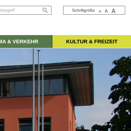
A
suchen
Schriftgröße
A
A
IMA & VERKEHR
KULTUR & FREIZEIT