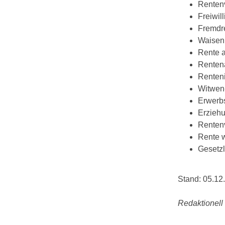
Rentenv
Freiwil
Fremdre
Waisenr
Rente a
Rentena
Renteni
Witwen-
Erwerb
Erzieh
Rentenv
Rente w
Gesetzl
Stand: 05.12
Redaktionell 