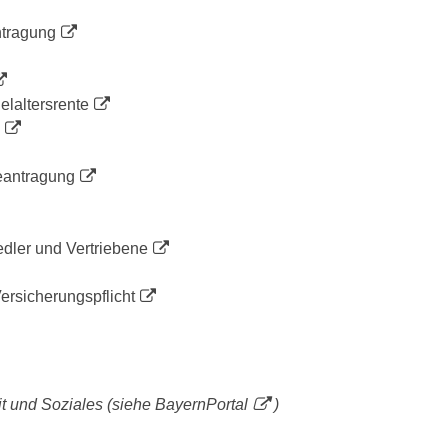
ntragung
laltersrente
eantragung
dler und Vertriebene
ersicherungspflicht
it und Soziales (siehe
BayernPortal
)