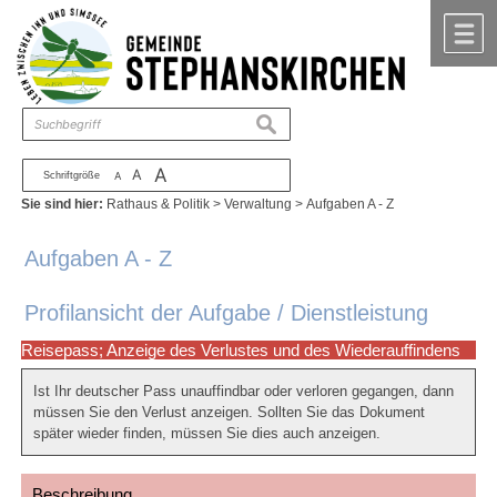
Zum Inhalt
,
zur Navigation
oder
zur Startseite
springen.
chließen
M
suchen
A
A
Schriftgröße
A
Sie sind hier:
Rathaus & Politik
>
Verwaltung
>
Aufgaben A - Z
Aufgaben A - Z
Profilansicht der Aufgabe / Dienstleistung
Reisepass; Anzeige des Verlustes und des Wiederauffindens
Ist Ihr deutscher Pass unauffindbar oder verloren gegangen, dann
müssen Sie den Verlust anzeigen. Sollten Sie das Dokument
später wieder finden, müssen Sie dies auch anzeigen.
Beschreibung