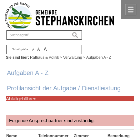
Zum Inhalt
,
zur Navigation
oder
zur Startseite
springen.
chließen
M
suchen
A
A
Schriftgröße
A
Sie sind hier:
Rathaus & Politik
>
Verwaltung
>
Aufgaben A - Z
Aufgaben A - Z
Profilansicht der Aufgabe / Dienstleistung
Abfallgebühren
Folgende Ansprechpartner sind zuständig:
Name
Telefonnummer
Zimmer
Bemerkung