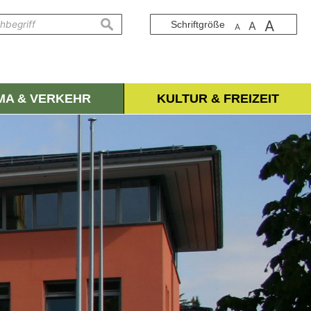
A
suchen
Schriftgröße
A
A
IMA & VERKEHR
KULTUR & FREIZEIT