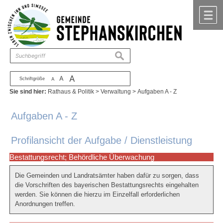
Zum Inhalt
,
zur Navigation
oder
zur Startseite
springen.
chließen
M
suchen
A
A
Schriftgröße
A
Sie sind hier:
Rathaus & Politik
>
Verwaltung
>
Aufgaben A - Z
Aufgaben A - Z
Profilansicht der Aufgabe / Dienstleistung
Bestattungsrecht; Behördliche Überwachung
Die Gemeinden und Landratsämter haben dafür zu sorgen, dass
die Vorschriften des bayerischen Bestattungsrechts eingehalten
werden. Sie können die hierzu im Einzelfall erforderlichen
Anordnungen treffen.