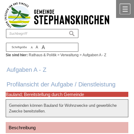
Zum Inhalt
,
zur Navigation
oder
zur Startseite
springen.
chließen
M
suchen
A
A
Schriftgröße
A
Sie sind hier:
Rathaus & Politik
>
Verwaltung
>
Aufgaben A - Z
Aufgaben A - Z
Profilansicht der Aufgabe / Dienstleistung
Bauland; Bereitstellung durch Gemeinde
Gemeinden können Bauland für Wohnzwecke und gewerbliche
Zwecke bereitstellen.
Beschreibung