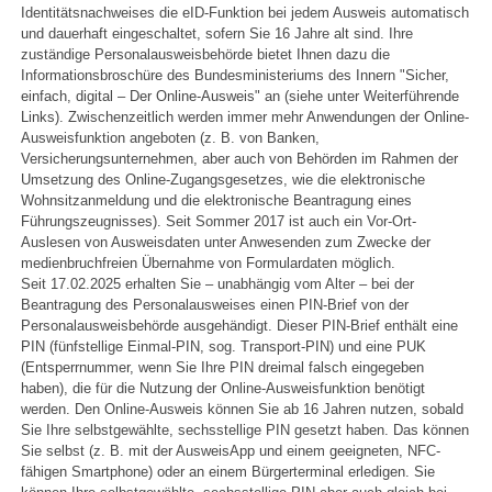
Identitätsnachweises die eID-Funktion bei jedem Ausweis automatisch
und dauerhaft eingeschaltet, sofern Sie 16 Jahre alt sind. Ihre
zuständige Personalausweisbehörde bietet Ihnen dazu die
Informationsbroschüre des Bundesministeriums des Innern "
Sicher,
einfach, digital – Der Online-Ausweis
" an (siehe unter Weiterführende
Links). Zwischenzeitlich werden immer mehr Anwendungen der Online-
Ausweisfunktion angeboten (z. B. von Banken,
Versicherungsunternehmen, aber auch von Behörden im Rahmen der
Umsetzung des Online-Zugangsgesetzes, wie die elektronische
Wohnsitzanmeldung und die elektronische Beantragung eines
Führungszeugnisses). Seit Sommer 2017 ist auch ein Vor-Ort-
Auslesen von Ausweisdaten unter Anwesenden zum Zwecke der
medienbruchfreien Übernahme von Formulardaten möglich.
Seit 17.02.2025 erhalten Sie – unabhängig vom Alter – bei der
Beantragung des Personalausweises einen PIN-Brief von der
Personalausweisbehörde ausgehändigt. Dieser PIN-Brief enthält eine
PIN (fünfstellige Einmal-PIN, sog. Transport-PIN) und eine PUK
(Entsperrnummer, wenn Sie Ihre PIN dreimal falsch eingegeben
haben), die für die Nutzung der Online-Ausweisfunktion benötigt
werden. Den Online-Ausweis können Sie ab 16 Jahren nutzen, sobald
Sie Ihre selbstgewählte, sechsstellige PIN gesetzt haben. Das können
Sie selbst (z. B. mit der AusweisApp und einem geeigneten, NFC-
fähigen Smartphone) oder an einem Bürgerterminal erledigen. Sie