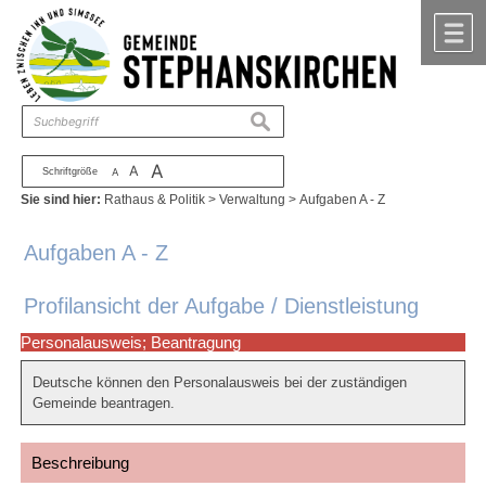
Zum Inhalt
,
zur Navigation
oder
zur Startseite
springen.
chließen
M
suchen
A
A
Schriftgröße
A
Sie sind hier:
Rathaus & Politik
>
Verwaltung
>
Aufgaben A - Z
Aufgaben A - Z
Profilansicht der Aufgabe / Dienstleistung
Personalausweis; Beantragung
Deutsche können den Personalausweis bei der zuständigen
Gemeinde beantragen.
Beschreibung