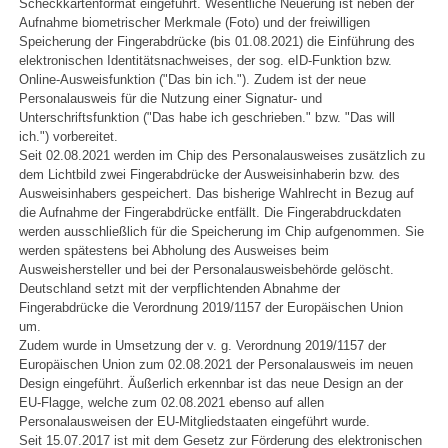
Scheckkartenformat eingeführt. Wesentliche Neuerung ist neben der
Aufnahme biometrischer Merkmale (Foto) und der freiwilligen
Speicherung der Fingerabdrücke (bis 01.08.2021) die Einführung des
elektronischen Identitätsnachweises, der sog. eID-Funktion bzw.
Online-Ausweisfunktion ("Das bin ich."). Zudem ist der neue
Personalausweis für die Nutzung einer Signatur- und
Unterschriftsfunktion ("Das habe ich geschrieben." bzw. "Das will
ich.") vorbereitet.
Seit 02.08.2021 werden im Chip des Personalausweises zusätzlich zu
dem Lichtbild zwei Fingerabdrücke der Ausweisinhaberin bzw. des
Ausweisinhabers gespeichert. Das bisherige Wahlrecht in Bezug auf
die Aufnahme der Fingerabdrücke entfällt. Die Fingerabdruckdaten
werden ausschließlich für die Speicherung im Chip aufgenommen. Sie
werden spätestens bei Abholung des Ausweises beim
Ausweishersteller und bei der Personalausweisbehörde gelöscht.
Deutschland setzt mit der verpflichtenden Abnahme der
Fingerabdrücke die Verordnung 2019/1157 der Europäischen Union
um.
Zudem wurde in Umsetzung der v. g. Verordnung 2019/1157 der
Europäischen Union zum 02.08.2021 der Personalausweis im neuen
Design eingeführt. Äußerlich erkennbar ist das neue Design an der
EU-Flagge, welche zum 02.08.2021 ebenso auf allen
Personalausweisen der EU-Mitgliedstaaten eingeführt wurde.
Seit 15.07.2017 ist mit dem Gesetz zur Förderung des elektronischen