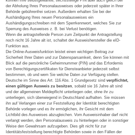
können Ihre selbstgewählte, sechsstellige PIN aber auch gleich bei
der Abholung Ihres Personalausweises oder jederzeit später in Ihrer
Behörde gebührenfrei setzen. Außerdem erhalten Sie bei der
Aushändigung Ihres neuen Personalausweises ein
Aushändigungsschreiben mit dem Sperrkennwort, welches Sie zur
Sperrung des Ausweises z. B. bei Verlust benötigen.
Wenn die antragstellende Person zum Zeitpunkt der Antragstellung
noch nicht 16 Jahre alt ist, schaltet der Ausweishersteller die eID-
Funktion aus.
Die Online-Ausweisfunktion leistet einen wichtigen Beitrag zur
Sicherheit Ihrer Daten und zur Datensparsamkeit, denn Sie können mit
Blick auf die persönliche Geheimnummer (PIN) und das Erfordernis
von Berechtigungszertifikaten für Diensteanbieter jederzeit selbst
bestimmen, ob und wem Sie welche Daten zur Verfügung stellen.
Deutsche im Sinne des Art. 116 Abs. 1 Grundgesetz sind
verpflichtet,
einen gültigen Ausweis zu besitzen
, sobald sie 16 Jahre alt sind
und der allgemeinen Meldepflicht unterliegen oder, ohne ihr zu
unterliegen, sich überwiegend in Deutschland aufhalten. Sie müssen
ihn auf Verlangen einer zur Feststellung der Identität berechtigten
Behörde vorlegen und es ihr ermöglichen, ihr Gesicht mit dem
Lichtbild des Ausweises abzugleichen. Vom Ausweisinhaber darf nicht
verlangt werden, den Personalausweis zu hinterlegen oder in sonstiger
Weise den Gewahrsam aufzugeben. Dies gilt nicht für zur
Identitätsfeststellung berechtigte Behörden sowie in den Fällen der