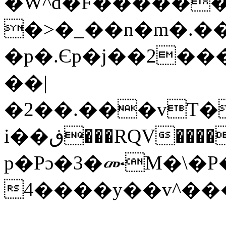
�W^d�F������
�>�_��n�m�.��
�p�.Єp�j��2��
��|
�2��.���vT�
i��ڧ���RQV����0������+�<��E�dZ���u����f.%,԰D�> ?
p�Pɔ�3�ሙM�\�P
4����y��v^�