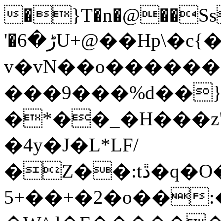
�}T�n�@��Ss
'�ڑ�6U+@��Hp\�c{�z��n��xN�����xƍ
v�vN��o�����
���9���%d��
�*��_�H���z"
�4y�J�L*LF/
�Z��:tڐ�q�O���O�go��`�mO�_w��^�M�o-
5+��+�2�o��