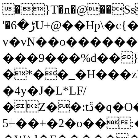
�}T�n�@��Ss
'�ڑ�6U+@��Hp\�c{�z��n��xN�����xƍ
v�vN��o�����
���9���%d��
�*��_�H���z"
�4y�J�L*LF/
�Z��:tڐ�q�O���O�go��`�mO�_w��^�M�o-
5+��+�2�o��