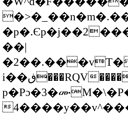
�W^d�F������
�>�_��n�m�.��
�p�.Єp�j��2��
��|
�2��.���vT�
i��ڧ���RQV����0������+�<��E�dZ���u����f.%,԰D�> ?
p�Pɔ�3�ሙM�\�P
4����y��v^�