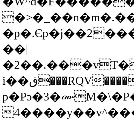
�W^d�F������
�>�_��n�m�.��
�p�.Єp�j��2��
��|
�2��.���vT�
i��ڧ���RQV����0������+�<��E�dZ���u����f.%,԰D�> ?
p�Pɔ�3�ሙM�\�P
4����y��v^�