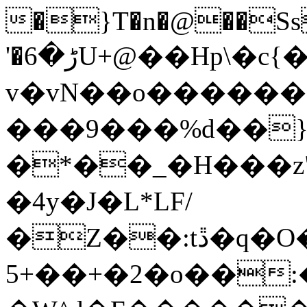
�}T�n�@��Ss
'�ڑ�6U+@��Hp\�c{�z��n��xN�����xƍ
v�vN��o�����
���9���%d��
�*��_�H���z"
�4y�J�L*LF/
�Z��:tڐ�q�O���O�go��`�mO�_w��^�M�o-
5+��+�2�o��