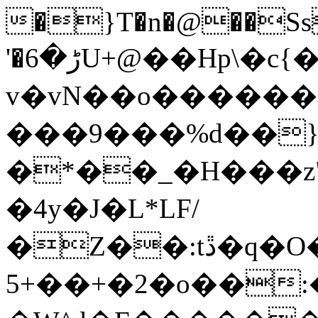
�}T�n�@��Ss
'�ڑ�6U+@��Hp\�c{�z��n��xN�����xƍ
v�vN��o�����
���9���%d��
�*��_�H���z"
�4y�J�L*LF/
�Z��:tڐ�q�O���O�go��`�mO�_w��^�M�o-
5+��+�2�o��