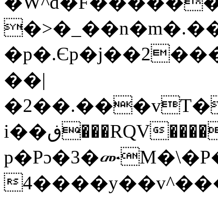
�W^d�F������
�>�_��n�m�.��
�p�.Єp�j��2��
��|
�2��.���vT�
i��ڧ���RQV����0������+�<��E�dZ���u����f.%,԰D�> ?
p�Pɔ�3�ሙM�\�P
4����y��v^�