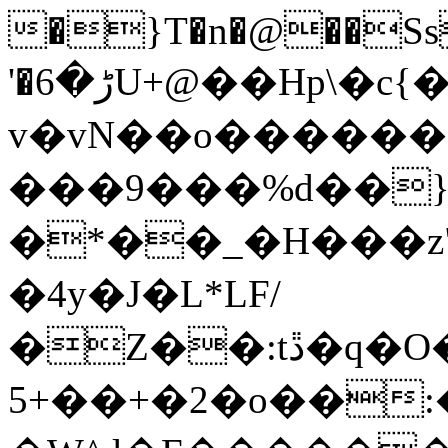
�}T�n�@��Ss
'�ڑ�6U+@��Hp\�c{�z��n��xN�����xƍ
v�vN��o�����
���9���%d��
�*��_�H���z"
�4y�J�L*LF/
�Z��:tڐ�q�O���O�go��`�mO�_w��^�M�o-
5+��+�2�o��