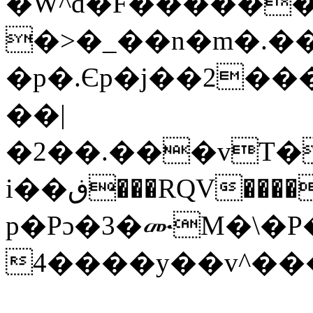
�W^d�F������
�>�_��n�m�.��
�p�.Єp�j��2��
��|
�2��.���vT�
i��ڧ���RQV����0������+�<��E�dZ���u����f.%,԰D�> ?
p�Pɔ�3�ሙM�\�P
4����y��v^�