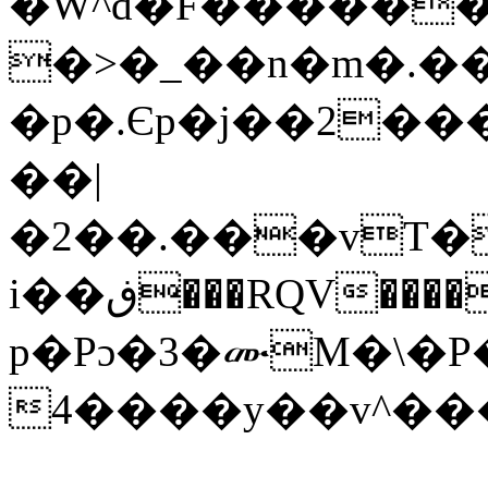
�W^d�F������
�>�_��n�m�.��
�p�.Єp�j��2��
��|
�2��.���vT�
i��ڧ���RQV����0������+�<��E�dZ���u����f.%,԰D�> ?
p�Pɔ�3�ሙM�\�P
4����y��v^�