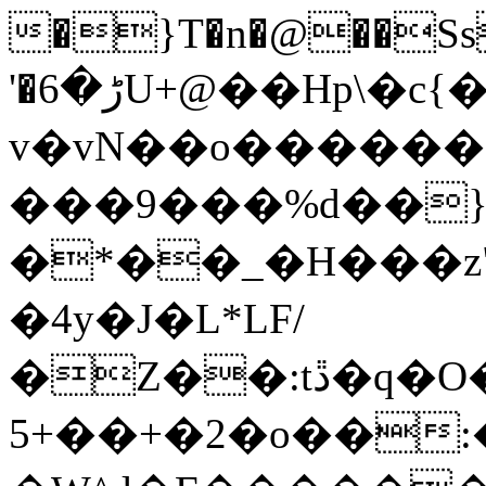
�}T�n�@��Ss
'�ڑ�6U+@��Hp\�c{�z��n��xN�����xƍ
v�vN��o�����
���9���%d��
�*��_�H���z"
�4y�J�L*LF/
�Z��:tڐ�q�O���O�go��`�mO�_w��^�M�o-
5+��+�2�o��