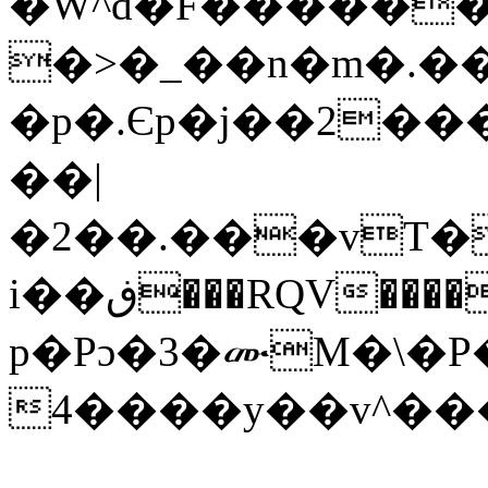
�W^d�F������
�>�_��n�m�.��
�p�.Єp�j��2��
��|
�2��.���vT�
i��ڧ���RQV����0������+�<��E�dZ���u����f.%,԰D�> ?
p�Pɔ�3�ሙM�\�P
4����y��v^�