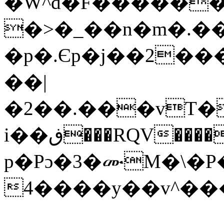
�W^d�F������
�>�_��n�m�.��
�p�.Єp�j��2��
��|
�2��.���vT�
i��ڧ���RQV����0������+�<��E�dZ���u����f.%,԰D�> ?
p�Pɔ�3�ሙM�\�P
4����y��v^�