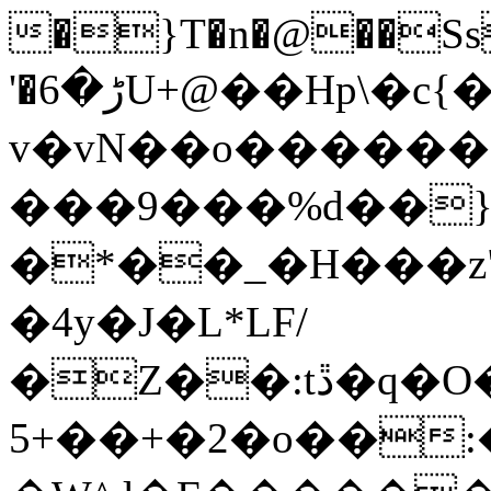
�}T�n�@��Ss
'�ڑ�6U+@��Hp\�c{�z��n��xN�����xƍ
v�vN��o�����
���9���%d��
�*��_�H���z"
�4y�J�L*LF/
�Z��:tڐ�q�O���O�go��`�mO�_w��^�M�o-
5+��+�2�o��