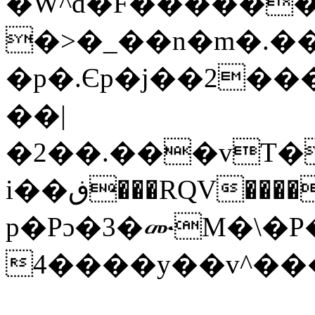
�W^d�F������
�>�_��n�m�.��
�p�.Єp�j��2��
��|
�2��.���vT�
i��ڧ���RQV����0������+�<��E�dZ���u����f.%,԰D�> ?
p�Pɔ�3�ሙM�\�P
4����y��v^�