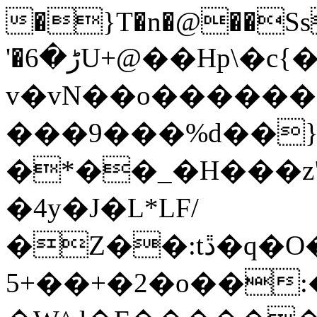
�}T�n�@��Ss
'�ڑ�6U+@��Hp\�c{�z��n��xN�����xƍ
v�vN��o�����
���9���%d��
�*��_�H���z"
�4y�J�L*LF/
�Z��:tڐ�q�O���O�go��`�mO�_w��^�M�o-
5+��+�2�o��