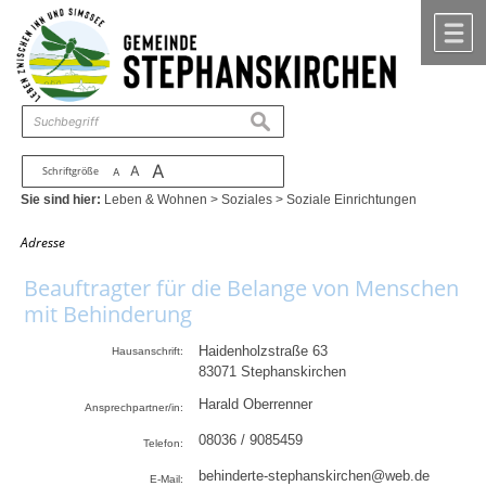
Zum Inhalt
,
zur Navigation
oder
zur Startseite
springen.
chließen
M
suchen
A
A
Schriftgröße
A
Sie sind hier:
Leben & Wohnen
>
Soziales
>
Soziale Einrichtungen
Adresse
Beauftragter für die Belange von Menschen
mit Behinderung
Haidenholzstraße 63
Hausanschrift:
83071
Stephanskirchen
Harald Oberrenner
Ansprechpartner/in:
08036 / 9085459
Telefon:
behinderte-stephanskirchen@web.de
E-Mail: