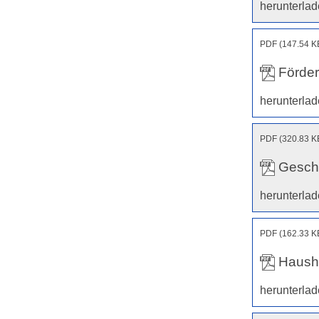
herunterla
PDF (147.54 K
Förder
herunterla
PDF (320.83 K
Geschä
herunterla
PDF (162.33 K
Haush
herunterla