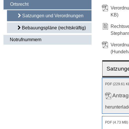
Ortsrecht
Verordnu
KB)
Satzungen und Verordnungen
Rechtsve
Bebauungspläne (rechtskräftig)
Stephan
Notrufnummern
Verordnu
(Hundeh
Satzunge
PDF (229.61 K
Antrag
herunterla
PDF (4.73 MB)