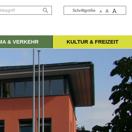
A
suchen
Schriftgröße
A
A
IMA & VERKEHR
KULTUR & FREIZEIT